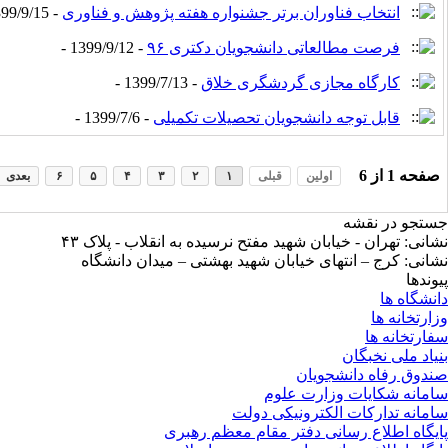
انتخاب فناوران برتر جشنواره هفته پژوهش و فناوری
- 1399/9/15 -
فرصت مطالعاتی دانشجویان دکتری ۹۶
- 1399/9/12 -
کارگاه مجازی گردشگری خلاق
- 1399/7/13 -
قابل توجه دانشجویان تحصیلات تکمیلی
- 1399/7/6 -
صفحه
1
از
6
اولین
قبلی
۱
۲
۳
۴
۵
۶
بعدی
جستجو در نقشه
نشانی: تهران - خیابان شهید مفتح نرسیده به انقلاب - پلاک ۴۳
نشانی: کرج – انتهای خیابان شهید بهشتی – میدان دانشگاه
پیوندها
دانشگاه ها
وزارتخانه ها
سفارتخانه ها
بنیاد ملی نخبگان
صندوق رفاه دانشجویان
سامانه شکایات وزارت علوم
سامانه تدارکات الکترونیکی دولت
پایگاه اطلاع رسانی دفتر مقام معظم رهبری