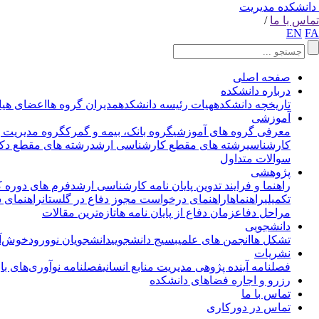
دانشکده مدیریت
تماس با ما
/
EN
FA
صفحه اصلی
درباره دانشکده
تاریخچه دانشکده
هیات رئیسه دانشکده
مدیران گروه ها
اعضای هیا
آموزشی
معرفی گروه های آموزشی
گروه بانک، بیمه و گمرک
گروه مدیریت با
کارشناسی
رشته های مقطع کارشناسی ارشد
رشته های مقطع دکت
سوالات متداول
پژوهشی
راهنما و فرایند تدوین پایان نامه کارشناسی ارشد
فرم های دوره 
تکمیلی
راهنماها
راهنمای درخواست مجوز دفاع در گلستان
راهنمای 
مراحل دفاع
زمان دفاع از پایان نامه ها
تازه‌ترین مقالات
دانشجویی
تشکل ها
انجمن های علمی
بسیج دانشجویی
دانشجویان نوورود
خوش‌آم
نشریات
فصلنامه آینده پژوهی مدیریت منابع انسانی
فصلنامه نوآوری‌های با
رزرو و اجاره فضاهای دانشکده
تماس با ما
تماس در دورکاری