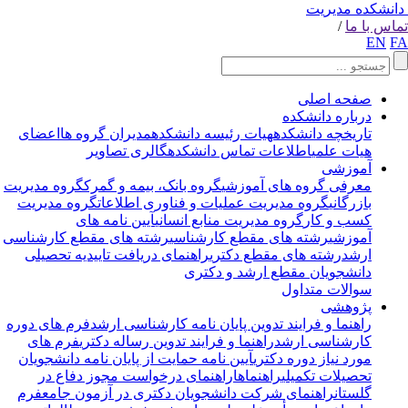
انشکده مدیریت
اس با ما
/
EN
F
صفحه اصلی
درباره دانشکده
تاریخچه دانشکده
هیات رئیسه دانشکده
مدیران گروه ها
اعضای
هیات علمی
اطلاعات تماس دانشکده
گالری تصاویر
آموزشی
معرفی گروه های آموزشی
گروه بانک، بیمه و گمرک
گروه مدیریت
بازرگانی
گروه مدیریت عملیات و فناوری اطلاعات
گروه مدیریت
کسب و کار
گروه مدیریت منابع انسانی
آیین نامه های
آموزشی
رشته های مقطع کارشناسی
رشته های مقطع کارشناسی
ارشد
رشته های مقطع دکتری
راهنمای دریافت تاییدیه تحصیلی
دانشجویان مقطع ارشد و دکتری
سوالات متداول
پژوهشی
راهنما و فرایند تدوین پایان نامه کارشناسی ارشد
فرم های دوره
کارشناسی ارشد
راهنما و فرایند تدوین رساله دکتری
فرم های
مورد نیاز دوره دکتری
آیین نامه حمایت از پایان نامه دانشجویان
تحصیلات تکمیلی
راهنماها
راهنمای درخواست مجوز دفاع در
گلستان
راهنمای شرکت دانشجویان دکتری در آزمون جامع
فرم