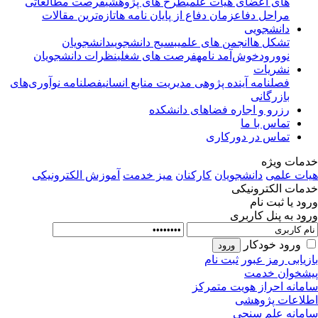
های اعضای هیأت علمی
طرح های پژوهشی
فرصت مطالعاتی
مراحل دفاع
زمان دفاع از پایان نامه ها
تازه‌ترین مقالات
دانشجویی
تشکل ها
انجمن های علمی
بسیج دانشجویی
دانشجویان
نوورود
خوش‌آمد نامه
فرصت های شغلی
نظرات دانشجویان
نشریات
فصلنامه آینده پژوهی مدیریت منابع انسانی
فصلنامه نوآوری‌های
بازرگانی
رزرو و اجاره فضاهای دانشکده
تماس با ما
تماس در دورکاری
مات ویژه
ات علمی
دانشجویان
کارکنان
میز خدمت
آموزش الکترونیکی
مات الکترونیکی
ود یا ثبت نام
ود به پنل کاربری
ورود خودکار
زیابی رمز عبور
ثبت نام
شخوان خدمت
مانه احراز هویت متمرکز
لاعات پژوهشی
مانه علم سنجی