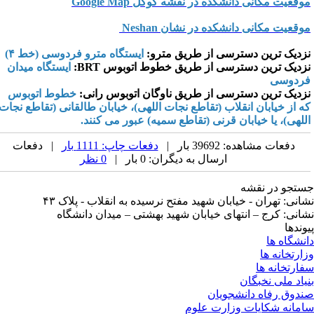
وقعیت مکانی دانشکده در نقشه گوگل Google Map
وقعیت مکانی دانشکده در نشان Neshan
زدیک ترین دسترسی از طریق مترو:
ایستگاه مترو فردوسی (خط ۴)
زدیک ترین دسترسی از طریق خطوط اتوبوس BRT:
ایستگاه میدان
ردوسی
زدیک ترین دسترسی از طریق ناوگان اتوبوس رانی:
خطوط اتوبوس
ه از خیابان انقلاب (تقاطع نجات اللهی)، خیابان طالقانی (تقاطع نجات
للهی)، یا خیابان قرنی (تقاطع سمیه) عبور می کنند.
دفعات مشاهده: 39692 بار |
دفعات چاپ: 1111 بار
| دفعات
ارسال به دیگران: 0 بار |
0 نظر
تجو در نقشه
انی: تهران - خیابان شهید مفتح نرسیده به انقلاب - پلاک ۴۳
انی: کرج – انتهای خیابان شهید بهشتی – میدان دانشگاه
وندها
نشگاه ها
ارتخانه ها
ارتخانه ها
یاد ملی نخبگان
دوق رفاه دانشجویان
مانه شکایات وزارت علوم