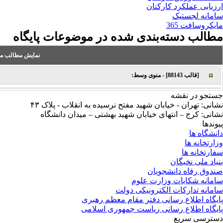
ارزیابی عملکرد کارکنان
سامانه لجستیک
مایکروسافت 365
مطالب دسته‌بندی شده در موضوعات پایگاه
نمایش مطالب من
[قالب 88143] - منوی وسط:
جستجو در نقشه
نشانی: تهران - خیابان شهید مفتح نرسیده به انقلاب - پلاک ۴۳
نشانی: کرج – انتهای خیابان شهید بهشتی – میدان دانشگاه
پیوندها
دانشگاه ها
وزارتخانه ها
سفارتخانه ها
بنیاد ملی نخبگان
صندوق رفاه دانشجویان
سامانه شکایات وزارت علوم
سامانه تدارکات الکترونیکی دولت
پایگاه اطلاع رسانی دفتر مقام معظم رهبری
پایگاه اطلاع رسانی ریاست جمهوری اسلامی
دسترسی سریع