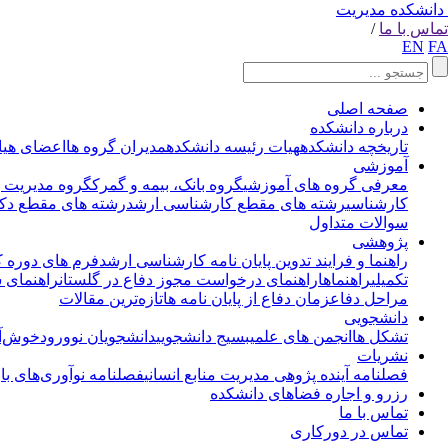
دانشکده مدیریت
تماس با ما
/
EN
FA
صفحه اصلی
درباره دانشکده
تاریخچه دانشکده
هیات رئیسه دانشکده
مدیران گروه ها
اعضای هیا
آموزشی
معرفی گروه های آموزشی
گروه بانک، بیمه و گمرک
گروه مدیریت با
کارشناسی
رشته های مقطع کارشناسی ارشد
رشته های مقطع دکت
سوالات متداول
پژوهشی
راهنما و فرایند تدوین پایان نامه کارشناسی ارشد
فرم های دوره 
تکمیلی
راهنماها
راهنمای درخواست مجوز دفاع در گلستان
راهنمای 
مراحل دفاع
زمان دفاع از پایان نامه ها
تازه‌ترین مقالات
دانشجویی
تشکل ها
انجمن های علمی
بسیج دانشجویی
دانشجویان نوورود
خوش‌آم
نشریات
فصلنامه آینده پژوهی مدیریت منابع انسانی
فصلنامه نوآوری‌های با
رزرو و اجاره فضاهای دانشکده
تماس با ما
تماس در دورکاری