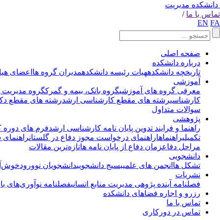
دانشکده مدیریت
تماس با ما
/
EN
FA
صفحه اصلی
درباره دانشکده
تاریخچه دانشکده
هیات رئیسه دانشکده
مدیران گروه ها
اعضای هیا
آموزشی
معرفی گروه های آموزشی
گروه بانک، بیمه و گمرک
گروه مدیریت با
کارشناسی
رشته های مقطع کارشناسی ارشد
رشته های مقطع دکت
سوالات متداول
پژوهشی
راهنما و فرایند تدوین پایان نامه کارشناسی ارشد
فرم های دوره 
تکمیلی
راهنماها
راهنمای درخواست مجوز دفاع در گلستان
راهنمای 
مراحل دفاع
زمان دفاع از پایان نامه ها
تازه‌ترین مقالات
دانشجویی
تشکل ها
انجمن های علمی
بسیج دانشجویی
دانشجویان نوورود
خوش‌آم
نشریات
فصلنامه آینده پژوهی مدیریت منابع انسانی
فصلنامه نوآوری‌های با
رزرو و اجاره فضاهای دانشکده
تماس با ما
تماس در دورکاری