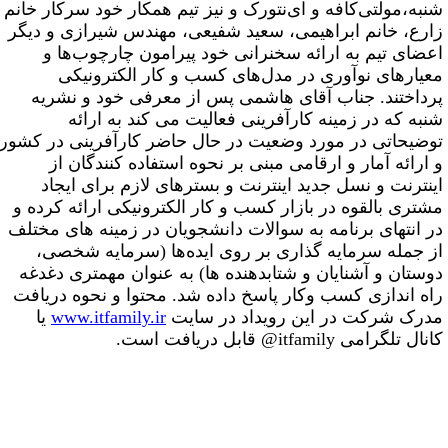
نبه،‌مولتی‌کافه و ای‌نتورک و نیز تیم همکار خود سرکار خانم
ارع، خانم ابراهیمی،‌ سعید شفیعی، مهندس شیرازی و دیگر
عضای تیم به ارائه سخنرانی خود پیرامون چارچوب‌ها و
عیارهای نوآوری در مدل‌های کسب و کار الکترونیکی
رداختند. جناب آقای هاشمی پس از معرفی خود و نشریه
نبه که در زمینه کارآفرینی فعالیت می کند به ارائه
وضیحاتی در مورد وضعیت در حال حاضر کارآفرینی در کشور
 ارائه آمار و ارقامی مبنی بر نحوه استفاده کنندگان از
ینترنت و نسل جدید اینترنت و بسترهای لازم برای ایجاد
شتری بالقوه در بازار کسب و کار الکترونیکی ارائه کرده و
ر انتهای برنامه به سوالات دانشجویان در زمینه های مختلف
ز جمله سرمایه گذاری بر روی ایده‌ها (سرمایه شخصی،
وستان و آشنایان و شتابدهنده ها) به عنوان مهمتری دغدغه
اه اندازی کسب وکار پاسخ داده شد. محتوا و نحوه دریافت
درک شرکت در این رویداد در سایت
www.itfamily.ir
یا
انال تلگرامی
@itfamily
قابل دریافت است.