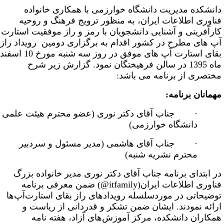
انشکده مدیریت دانشگاه خوارزمی با همکاری خانواده
ناوری اطلاعات ایران، به منظور ترویج فرهنگ و روحیه
ارآفرینی و آشنایی دانشجویان با رمز و راز موفقیت استارت
پ های مطرح در کشور اقدام به برگزاری دومین رویداد راز
بقای استارت آپ های موفق در روز سه شنبه مورخ 10 اسفند
ماه 1395 در سالن فرهیختگان نمود. گزارش زیر شرح
ختصری از برنامه می باشد:
همانان برنامه:
· جناب آقای دکتر نوری (عضو محترم هیئت علمی
دانشگاه خوارزمی)
· جناب آقای هاشمی (مدیر مسئول و سردبیر
محترم نشریه شنبه)
ر ابتدای برنامه جناب آقای دکتر نوری مدیر خانواده بزرگ
ناوری اطلاعات ایران(
@itfamily
) ضمن معرفی برنامه
وضیحاتی در موردسلسله رویدادهای راز بقای استارت‌آپ‌ها
رائه نمودند. ایشان ضمن تشکر و قدردانی از ریاست و
مکاران دانشکده،‌ مرکز آموز‌ش‌های آزاد، هفته نامه