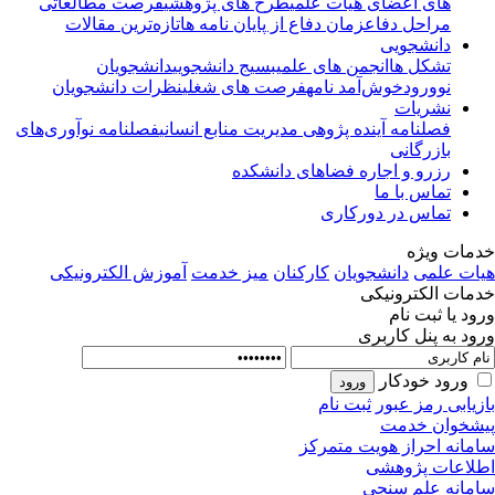
های اعضای هیأت علمی
طرح های پژوهشی
فرصت مطالعاتی
مراحل دفاع
زمان دفاع از پایان نامه ها
تازه‌ترین مقالات
دانشجویی
تشکل ها
انجمن های علمی
بسیج دانشجویی
دانشجویان
نوورود
خوش‌آمد نامه
فرصت های شغلی
نظرات دانشجویان
نشریات
فصلنامه آینده پژوهی مدیریت منابع انسانی
فصلنامه نوآوری‌های
بازرگانی
رزرو و اجاره فضاهای دانشکده
تماس با ما
تماس در دورکاری
مات ویژه
ات علمی
دانشجویان
کارکنان
میز خدمت
آموزش الکترونیکی
مات الکترونیکی
ود یا ثبت نام
ود به پنل کاربری
ورود خودکار
زیابی رمز عبور
ثبت نام
شخوان خدمت
مانه احراز هویت متمرکز
لاعات پژوهشی
مانه علم سنجی