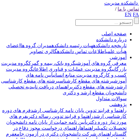
انشکده مدیریت
اس با ما
/
EN
F
صفحه اصلی
درباره دانشکده
تاریخچه دانشکده
هیات رئیسه دانشکده
مدیران گروه ها
اعضای
هیات علمی
اطلاعات تماس دانشکده
گالری تصاویر
آموزشی
معرفی گروه های آموزشی
گروه بانک، بیمه و گمرک
گروه مدیریت
بازرگانی
گروه مدیریت عملیات و فناوری اطلاعات
گروه مدیریت
کسب و کار
گروه مدیریت منابع انسانی
آیین نامه های
آموزشی
رشته های مقطع کارشناسی
رشته های مقطع کارشناسی
ارشد
رشته های مقطع دکتری
راهنمای دریافت تاییدیه تحصیلی
دانشجویان مقطع ارشد و دکتری
سوالات متداول
پژوهشی
راهنما و فرایند تدوین پایان نامه کارشناسی ارشد
فرم های دوره
کارشناسی ارشد
راهنما و فرایند تدوین رساله دکتری
فرم های
مورد نیاز دوره دکتری
آیین نامه حمایت از پایان نامه دانشجویان
تحصیلات تکمیلی
راهنماها
راهنمای درخواست مجوز دفاع در
گلستان
راهنمای شرکت دانشجویان دکتری در آزمون جامع
فرم