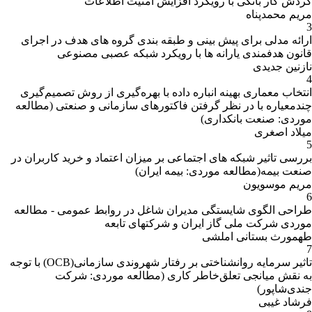
گردش کار بانکی با رویکرد افزایش امنیت اطلاعات
مریم محمدپناه
3
ارائه مدلی برای پیش بینی و طبقه بندی گروه های هدف در اجرای
قانون هدفمندی یارانه ها با رویکرد شبکه عصبی مصنوعی
نازنین جدیدی
4
انتخاب معماری بهینه انباره داده با بهره‌گیری از روش تصمیم‌گیری
چندمعیاره با در نظر گرفتن فاکتورهای سازمانی و صنعتی (مطالعه
موردی: صنعت بانکداری)
میلاد اصغری
5
بررسی تاثیر شبکه های اجتماعی بر میزان اعتماد و خرید کاربران در
صنعت بیمه(مطالعه موردی: بیمه ایران)
مریم موسویون
6
طراحی الگوی شایستگی مدیران شاغل در روابط عمومی - مطالعه
موردی شرکت ملی گاز ایران و شرکتهای تابعه
طهمورث بستانی املشی
7
تاثیر سرمایه روانشناختی بر رفتار شهروندی سازمانی(OCB) با توجه
به نقش میانجی تعلق‌خاطر کاری (مطالعه موردی: شرکت
جندی‌شاپور)
فرشاد غیبی