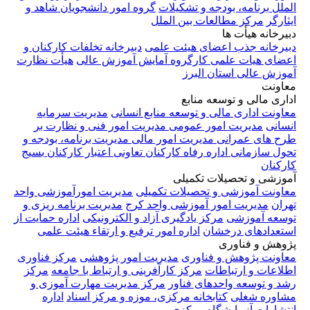
الملل
برنامه، بودجه و تشکیلات
گروه امور دانشجویان شاهد و
ایثارگر
مرکز مطالعات بین الملل
دبیرخانه هیأت ها
دبیرخانه جذب اعضای هیئت علمی
دبیرخانه تخلفات کارکنان و
اعضای هیات علمی
کارگروه آمایش آموزش عالی
هیأت نظارت
آموزش عالی استان البرز
معاونت
اداری مالی و توسعه منابع
معاونت اداری مالی و توسعه منابع انسانی
مدیریت سرمایه
انسانی
مدیریت امور عمومی
مدیریت امور فنی و نظارت بر
طرح های عمرانی
مدیریت امور مالی
مدیریت برنامه، بودجه و
تحول سازمانی
اداره رفاه کارکنان
تعاونی اعتبار کارکنان
بسیج
کارکنان
آموزشی و تحصیلات تکمیلی
معاونت آموزشی و تحصیلات تکمیلی
مدیریت امورآموزشی واحد
تهران
مدیریت امور آموزشی واحد کرج
مدیریت برنامه ریزی و
توسعه آموزشی
مرکز یادگیری آزاد و الکترونیکی
اداره حمایت از
استعدادهای درخشان
اداره امور ترفیع و ارتقاء هیئت علمی
پژوهش و فناوری
معاونت پژوهش و فناوری
مدیریت امور پژوهشی
مرکز فناوری
اطلاعات و ارتباطات
مرکز کارآفرینی و ارتباط با جامعه
مرکز
رشد و توسعه واحدهای فناور
مرکز مدیریت مهارت آموزی و
مشاوره شغلی
کتابخانه مرکزی، موزه و مرکز اسناد
اداره
انتشارات
آزمایشگاه مرکزی