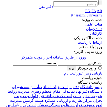
دفتر تلفن
EN
FA
AR
Kharazmi University
خدمات ویژه:
هیات علمی
دانشجویان
کارکنان
خدمت الکترونیکی
ارتباط با ریاست
ورود یا ثبت نام
ورود به پنل کاربری
ورود از طريق سامانه احراز هويت متمركز
ورود خودکار
بازیابی رمز عبور
ثبت نام
حوزه ریاست
ریاست دانشگاه
رییس دانشگاه
دفتر ریاست
هیات امناء
هیأت رئیسه
شورای
دانشگاه
دفتر نهاد نمایندگی مقام معظم رهبری
مدیریت روابط
عمومی
مدیریت حراست
کمیته پدافند غیرعامل و مدیریت
بحران
مرکز نظارت و ارزیابی عملکرد
هسته گزینش
مدیریت
امور حقوقی قرار داد ها و رسیدگی به شکایات
مرکز روابط بین