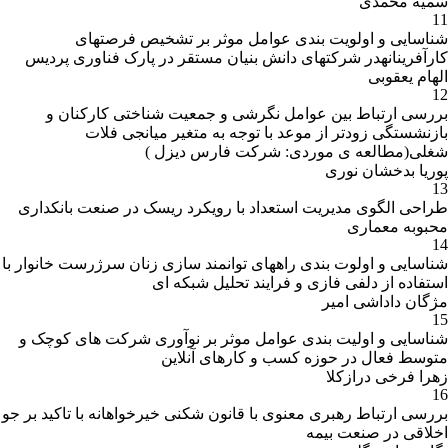
سمیه محمدی
11
شناسایی و اولویت بندی عوامل موثر بر تشخیص فرصتهای
کارآفرینانهدر شرکتهای دانش بنیان مستقر در پارک فناوری پردیس
الهام یعقوبی
12
بررسی ارتباط بین عوامل نگرشی و جمعیت شناختی کارکنان و
بازنشستگی زودتر از موعد با توجه به متغیر میانجی فلات
شغلی(مطالعه ی موردی: شرکت فارس دیزل )
پوریا بدخشان نوری
13
طراحی الگوی مدیریت استعداد با رویکرد ریسک در صنعت بانکداری
محبوبه معماری
14
شناسایی و اولوت بندی راههای توانمند سازی زنان سرژرست خانوار با
استفاده از دلفی فازی و فرایند تحلیل شبکه ای
مژگان داداشی امیر
15
شناسایی و اولیت بندی عوامل موثر بر نوآوری شرکت های کوچک و
متوسط فعال در حوزه کسب و کارهای آنلاین
زهرا فرخی درازکلا
16
بررسی ارتباط رهبری معنوی با قانون شکنی خیرخواهانه با تاکید بر جو
اخلاقی در صنعت بیمه