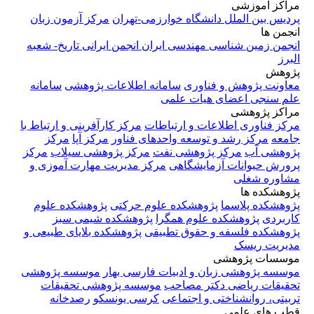
مراکز آموزشی
پردیس بین الملل دانشگاه خوارزمی-تهران
مرکز آزمون زبان
انجمن ها
انجمن زمین شناسی مهندسی ایران
انجمن ایرانی تاریخ- شعبه
البرز
پژوهش
معاونت پژوهش و فناوری
سامانه اطلاعات پژوهشی
سامانه
علم سنجی اعضای هیات علمی
مراکز پژوهشی
مرکز فناوری اطلاعات و ارتباطات
مرکز کارآفرینی و ارتباط با
جامعه
مرکز رشد و توسعه واحدهای فناور
مرکز آپا
مرکز
پژوهشی آب
مرکز پژوهشی نفت
مرکز پژوهشی سیلاب
مرکز
پرورش حیوانات آزمایشگاهی
مرکز مدیریت مهارت آموزی و
مشاوره شغلی
پژوهشکده ها
پژوهشکده پلاسما
پژوهشکده علوم حرکتی
پژوهشکده علوم
کاربردی
پژوهشکده علوم همگرا
پژوهشکده شیمی سبز
پژوهشکده فلسفه و حقوق تطبیقی
پژوهشکده بلایای طبیعی و
مدیریت ریسک
موسسات پژوهشی
موسسه پژوهشی زبان و ادبیات فارسی بهار
موسسه پژوهشی
تحقیقات ریاضی دکتر مصاحب
موسسه پژوهشی تحقیقات
تربیتی، روانشناختی و اجتماعی
کرسی یونسکو
رصدخانه
قطب های علمی