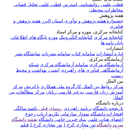
قطب علمی روانشناسی استرس
قطب علمی تحلیل فضایی
مخاطرات محیطی
هفته پژوهش
جشنواره هفته پژوهش و نوآوری استان البرز
هفته پژوهش و
فناوری
کتابخانه مرکزی، موزه و مرکز اسناد
کتابخانه مرکزی
کتابخانه الکترونیک
موزه
پایگاه های اطلاعاتی
پایان نامه ها
انتشارات
اداره انتشارات
سامانه کتاب
سامانه نشریات
نمایشگاه نشر
آزمایشگاه مرکزی
آزمایشگاه مرکزی
سامانه آزمایشگاه مرکزی
شبکه
آزمایشگاهی فناوری های راهبردی
ایمنی، بهداشت و محیط
زیست
بین الملل
مرکز روابط بین الملل
کارگروه ملی همکاری با اتریش
مرکز
آموزش زبان فارسی به غیر فارسی زبانان
مرکز مطالعات بین
الملل
درباره دانشگاه
تاریخچه دانشگاه
برنامه راهبردی
روسای قبلی
یکصد سالگی
افتخارات دانشگاه
نمودار سازمانی
تکریم ارباب رجوع
اعضای هیات علمی
بنیاد خیرین حامی دانشگاه
نقشه دانشگاه
سرود دانشگاه
تور مجازی کرج 1
تور مجازی کرج 2
فیلم