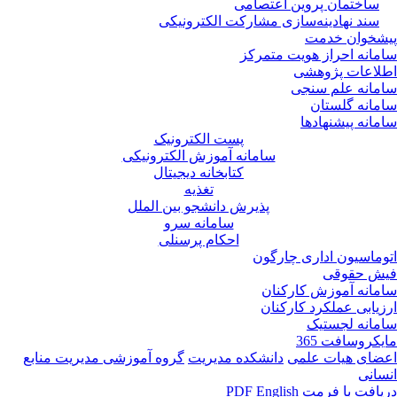
ساختمان پروین اعتصامی
سند نهادینه‌سازی مشارکت الکترونیکی
پیشخوان خدمت
سامانه احراز هویت متمرکز
اطلاعات پژوهشی
سامانه علم سنجی
سامانه گلستان
سامانه پیشنهادها
پست الکترونیک
سامانه آموزش الکترونیکی
کتابخانه دیجیتال
تغذیه
پذیرش دانشجو بین الملل
سامانه سرو
احکام پرسنلی
اتوماسیون اداری چارگون
فیش حقوقی
سامانه آموزش کارکنان
ارزیابی عملکرد کارکنان
سامانه لجستیک
مایکروسافت 365
اعضای هیات علمی
دانشکده مدیریت
گروه آموزشی مدیریت منابع
انسانی
دریافت با فرمت PDF
English