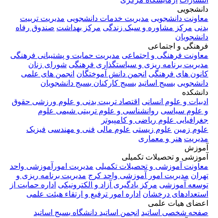
دانشجویی
معاونت دانشجویی
مدیریت خدمات دانشجویی
مدیریت تربیت
بدنی
مرکز مشاوره و سبک زندگی
مرکز بهداشت
صندوق رفاه
دانشجویان
فرهنگی و اجتماعی
معاونت فرهنگی و اجتماعی
مدیریت حمایت و پشتیبانی فرهنگی
مدیریت برنامه ریزی و سیاستگذاری فرهنگی
شورای زنان
کانون های فرهنگی
انجمن دانش آموختگان
انجمن های علمی
دانشجویی
بسیج اساتید
بسیج کارکنان
بسیج دانشجویان
دانشکده
ادبیات و علوم انسانی
اقتصاد
تربیت بدنی و علوم ورزشی
حقوق
و علوم سیاسی
روانشناسی و علوم تربیتی
شیمی
علوم
جغرافیایی
علوم ریاضی و کامپیوتر
علوم زمین
علوم زیستی
علوم مالی
فنی و مهندسی
فیزیک
مدیریت
هنر و معماری
آموزش
آموزشی و تحصیلات تکمیلی
معاونت آموزشی و تحصیلات تکمیلی
مدیریت امورآموزشی واحد
تهران
مدیریت امور آموزشی واحد کرج
مدیریت برنامه ریزی و
توسعه آموزشی
مرکز یادگیری آزاد و الکترونیکی
اداره حمایت از
استعدادهای درخشان
اداره امور ترفیع و ارتقاء هیئت علمی
اعضای هیات علمی
صفحه شخصی اساتید
انجمن اساتید دانشگاه
بسیج اساتید