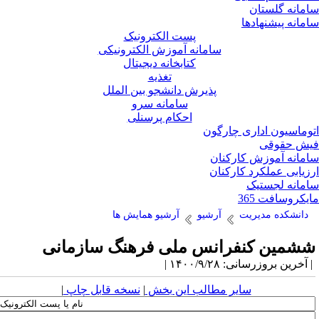
مانه گلستان
مانه پیشنهادها
پست الکترونیک
سامانه آموزش الکترونیکی
کتابخانه دیجیتال
تغذیه
پذیرش دانشجو بین الملل
سامانه سرو
احکام پرسنلی
وماسیون اداری چارگون
ش حقوقی
مانه آموزش کارکنان
زیابی عملکرد کارکنان
مانه لجستیک
یکروسافت 365
دانشکده مدیریت
آرشیو
آرشیو همایش ها
شمین کنفرانس ملی فرهنگ سازمانی
آخرین بروزرسانی: ۱۴۰۰/۹/۲۸ |
سایر مطالب این بخش
|
نسخه قابل چاپ
|