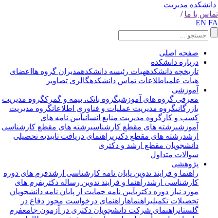
انشکده مدیریت
اس با ما
/
EN
F
صفحه اصلی
درباره دانشکده
تاریخچه دانشکده
هیات رئیسه دانشکده
مدیران گروه ها
اعضای
هیات علمی
اطلاعات تماس دانشکده
گالری تصاویر
آموزشی
معرفی گروه های آموزشی
گروه بانک، بیمه و گمرک
گروه مدیریت
بازرگانی
گروه مدیریت عملیات و فناوری اطلاعات
گروه مدیریت
کسب و کار
گروه مدیریت منابع انسانی
آیین نامه های
آموزشی
رشته های مقطع کارشناسی
رشته های مقطع کارشناسی
ارشد
رشته های مقطع دکتری
راهنمای دریافت تاییدیه تحصیلی
دانشجویان مقطع ارشد و دکتری
سوالات متداول
پژوهشی
راهنما و فرایند تدوین پایان نامه کارشناسی ارشد
فرم های دوره
کارشناسی ارشد
راهنما و فرایند تدوین رساله دکتری
فرم های
مورد نیاز دوره دکتری
آیین نامه حمایت از پایان نامه دانشجویان
تحصیلات تکمیلی
راهنماها
راهنمای درخواست مجوز دفاع در
گلستان
راهنمای شرکت دانشجویان دکتری در آزمون جامع
فرم