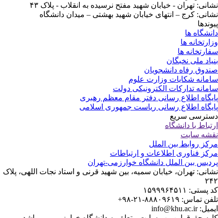
انی: تهران - خیابان شهید مفتح نرسیده به انقلاب - پلاک ۴۳
انی: کرج – انتهای خیابان شهید بهشتی – میدان دانشگاه
وندها
نشگاه ها
ارتخانه ها
ارتخانه ها
یاد ملی نخبگان
دوق رفاه دانشجویان
مانه شکایات وزارت علوم
مانه تدارکات الکترونیکی دولت
یگاه اطلاع رسانی دفتر مقام معظم رهبری
یگاه اطلاع رسانی ریاست جمهوری اسلامی
ترسی سریع
تباط با دانشگاه
شه سایت
کز روابط بین الملل
کز فناوری اطلاعات و ارتباطات
دیس بین الملل دانشگاه خوارزمی-تهران
انی: تهران، خیابان سمیه، بین شهید قرنی و استاد نجات اللهی، پلاک
۲
پستی: ۱۵۹۹۹۶۴۵۱۱
 تماس: ۸۸۸۰۹۶۱۹-۲۱-۹۸+
: info@khu.ac.ir
یه حقوق این وب سایت متعلق به دانشگاه خوارزمی می باشد.