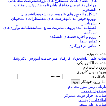
های اعضای هیأت علمی
طرح های پژوهشی
فرصت مطالعاتی
مراحل دفاع
زمان دفاع از پایان نامه ها
تازه‌ترین مقالات
دانشجویی
تشکل ها
انجمن های علمی
بسیج دانشجویی
دانشجویان
نوورود
خوش‌آمد نامه
فرصت های شغلی
نظرات دانشجویان
نشریات
فصلنامه آینده پژوهی مدیریت منابع انسانی
فصلنامه نوآوری‌های
بازرگانی
رزرو و اجاره فضاهای دانشکده
تماس با ما
تماس در دورکاری
مات ویژه
ات علمی
دانشجویان
کارکنان
میز خدمت
آموزش الکترونیکی
مات الکترونیکی
ود یا ثبت نام
ود به پنل کاربری
ورود خودکار
زیابی رمز عبور
ثبت نام
شخوان خدمت
مانه احراز هویت متمرکز
لاعات پژوهشی
مانه علم سنجی