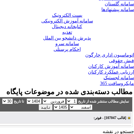
مانه گلستان
مانه پیشنهادها
پست الکترونیک
سامانه آموزش الکترونیکی
کتابخانه دیجیتال
تغذیه
پذیرش دانشجو بین الملل
سامانه سرو
احکام پرسنلی
وماسیون اداری چارگون
ش حقوقی
مانه آموزش کارکنان
زیابی عملکرد کارکنان
مانه لجستیک
یکروسافت 365
طالب دسته‌بندی شده در موضوعات پایگاه
نمایش مطالب منتشر شده از تاریخ
تا تاریخ
[قالب 107047] - فوتر:
تجو در نقشه