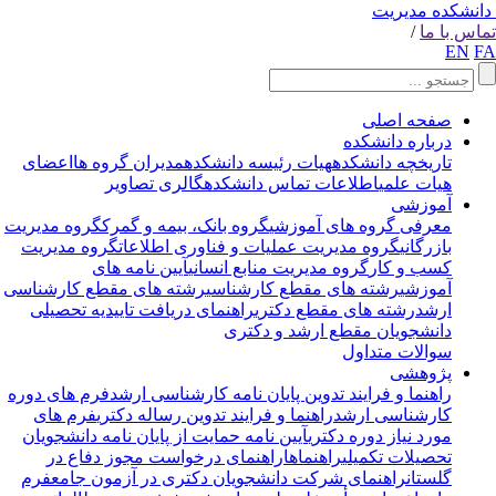
انشکده مدیریت
اس با ما
/
EN
F
صفحه اصلی
درباره دانشکده
تاریخچه دانشکده
هیات رئیسه دانشکده
مدیران گروه ها
اعضای
هیات علمی
اطلاعات تماس دانشکده
گالری تصاویر
آموزشی
معرفی گروه های آموزشی
گروه بانک، بیمه و گمرک
گروه مدیریت
بازرگانی
گروه مدیریت عملیات و فناوری اطلاعات
گروه مدیریت
کسب و کار
گروه مدیریت منابع انسانی
آیین نامه های
آموزشی
رشته های مقطع کارشناسی
رشته های مقطع کارشناسی
ارشد
رشته های مقطع دکتری
راهنمای دریافت تاییدیه تحصیلی
دانشجویان مقطع ارشد و دکتری
سوالات متداول
پژوهشی
راهنما و فرایند تدوین پایان نامه کارشناسی ارشد
فرم های دوره
کارشناسی ارشد
راهنما و فرایند تدوین رساله دکتری
فرم های
مورد نیاز دوره دکتری
آیین نامه حمایت از پایان نامه دانشجویان
تحصیلات تکمیلی
راهنماها
راهنمای درخواست مجوز دفاع در
گلستان
راهنمای شرکت دانشجویان دکتری در آزمون جامع
فرم