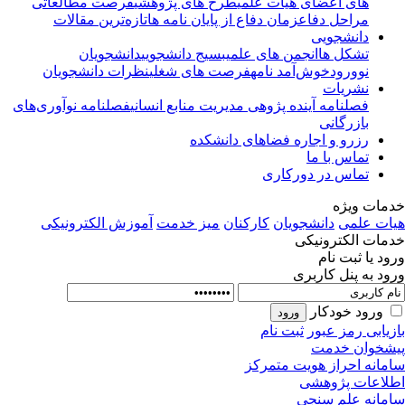
های اعضای هیأت علمی
طرح های پژوهشی
فرصت مطالعاتی
مراحل دفاع
زمان دفاع از پایان نامه ها
تازه‌ترین مقالات
دانشجویی
تشکل ها
انجمن های علمی
بسیج دانشجویی
دانشجویان
نوورود
خوش‌آمد نامه
فرصت های شغلی
نظرات دانشجویان
نشریات
فصلنامه آینده پژوهی مدیریت منابع انسانی
فصلنامه نوآوری‌های
بازرگانی
رزرو و اجاره فضاهای دانشکده
تماس با ما
تماس در دورکاری
مات ویژه
ات علمی
دانشجویان
کارکنان
میز خدمت
آموزش الکترونیکی
مات الکترونیکی
ود یا ثبت نام
ود به پنل کاربری
ورود خودکار
زیابی رمز عبور
ثبت نام
شخوان خدمت
مانه احراز هویت متمرکز
لاعات پژوهشی
مانه علم سنجی