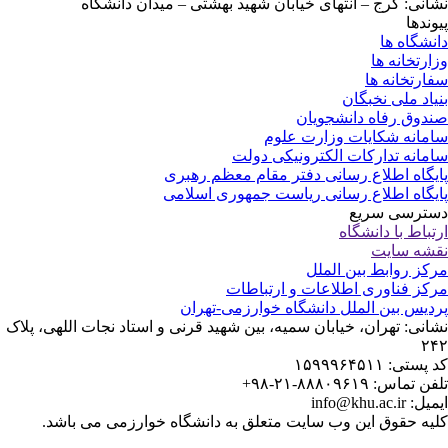
انی: کرج – انتهای خیابان شهید بهشتی – میدان دانشگاه
وندها
نشگاه ها
ارتخانه ها
ارتخانه ها
یاد ملی نخبگان
دوق رفاه دانشجویان
مانه شکایات وزارت علوم
مانه تدارکات الکترونیکی دولت
یگاه اطلاع رسانی دفتر مقام معظم رهبری
یگاه اطلاع رسانی ریاست جمهوری اسلامی
ترسی سریع
تباط با دانشگاه
شه سایت
کز روابط بین الملل
کز فناوری اطلاعات و ارتباطات
دیس بین الملل دانشگاه خوارزمی-تهران
انی: تهران، خیابان سمیه، بین شهید قرنی و استاد نجات اللهی، پلاک
۲
پستی: ۱۵۹۹۹۶۴۵۱۱
 تماس: ۸۸۸۰۹۶۱۹-۲۱-۹۸+
: info@khu.ac.ir
یه حقوق این وب سایت متعلق به دانشگاه خوارزمی می باشد.