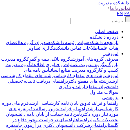
انشکده مدیریت
اس با ما
/
EN
F
صفحه اصلی
درباره دانشکده
تاریخچه دانشکده
هیات رئیسه دانشکده
مدیران گروه ها
اعضای
هیات علمی
اطلاعات تماس دانشکده
گالری تصاویر
آموزشی
معرفی گروه های آموزشی
گروه بانک، بیمه و گمرک
گروه مدیریت
بازرگانی
گروه مدیریت عملیات و فناوری اطلاعات
گروه مدیریت
کسب و کار
گروه مدیریت منابع انسانی
آیین نامه های
آموزشی
رشته های مقطع کارشناسی
رشته های مقطع کارشناسی
ارشد
رشته های مقطع دکتری
راهنمای دریافت تاییدیه تحصیلی
دانشجویان مقطع ارشد و دکتری
سوالات متداول
پژوهشی
راهنما و فرایند تدوین پایان نامه کارشناسی ارشد
فرم های دوره
کارشناسی ارشد
راهنما و فرایند تدوین رساله دکتری
فرم های
مورد نیاز دوره دکتری
آیین نامه حمایت از پایان نامه دانشجویان
تحصیلات تکمیلی
راهنماها
راهنمای درخواست مجوز دفاع در
گلستان
راهنمای شرکت دانشجویان دکتری در آزمون جامع
فرم