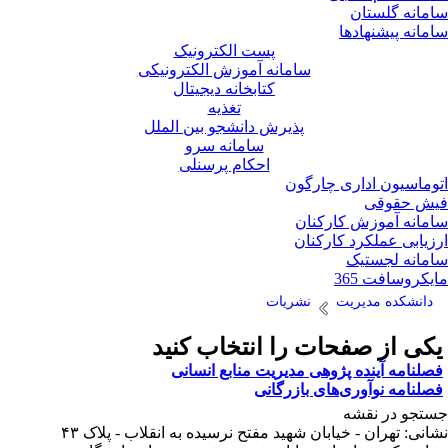
مانه گلستان
مانه پیشنهادها
پست الکترونیک
سامانه آموزش الکترونیکی
کتابخانه دیجیتال
تغذیه
پذیرش دانشجو بین الملل
سامانه سرو
احکام پرسنلی
وماسیون اداری چارگون
ش حقوقی
مانه آموزش کارکنان
زیابی عملکرد کارکنان
مانه لجستیک
یکروسافت 365
دانشکده مدیریت
نشریات
کی از صفحات را انتخاب کنید
صلنامه آینده پژوهی مدیریت منابع انسانی
صلنامه نوآوری‌های بازرگانی
تجو در نقشه
انی: تهران - خیابان شهید مفتح نرسیده به انقلاب - پلاک ۴۳