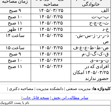
زمان مصاحبه
خانوادگی
مصاحبه
الف
۲۵ /۱۴۰۵/۰۳
۹ صبح
ب
–
پ-ت
۱۴۰۵/۰۳/۲۵
۱۰ صبح
ث
–
ج
–
چ-ح
۱۴۰۵/۰۳/۲۵
۱۱ صبح
خ-د
۱۴۰۵/۰۳/۲۵
۱۲ ظهر
ذ
–
ر
–
ز- ژ
–
س
–
ش-
۱۴۰۵/۰۳/۲۵
ساعت ۱۴
ص
ض
–
ط
–
ظ
–
ع
–
غ-ف
۱۴۰۵/۰۳/۲۵
ساعت ۱۵
ق
–
ک
–
گ
–
ل-م
۱۴۰۵/۰۳/۲۶
۹ صبح
ن
–
و
–
ه
–
ی
۱۴۰۵/۰۳/۲۶
۱۰ صبح
افرادی که در
۱۴۰۵/۰۳/۲۶
۱۱ صبح
۱۴۰۵/۰۳/۲۵ امکان
حضور ندارند
لیدواژه ها:
مدیریت صنعتی | دانشکده مدیریت | مصاحبه دکتری |
سایر مطالب این بخش
|
نسخه قابل چاپ
|