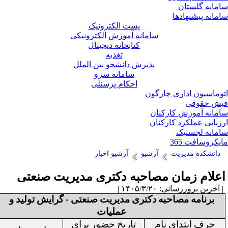
مانه گلستان
مانه پیشنهادها
پست الکترونیک
سامانه آموزش الکترونیکی
کتابخانه دیجیتال
تغذیه
پذیرش دانشجو بین الملل
سامانه سرو
احکام پرسنلی
وماسیون اداری چارگون
ش حقوقی
مانه آموزش کارکنان
زیابی عملکرد کارکنان
مانه لجستیک
یکروسافت 365
دانشکده مدیریت
آرشیو
آرشیو اخبار
علام زمان مصاحبه دکتری مدیریت صنعتی
آخرین بروزرسانی: ۱۴۰۵/۳/۲۰ |
برنامه مصاحبه دکتری مدیریت صنعتی - گرایش تولید و
عملیات
حرف ابتدای نام
تاریخ حضور برای