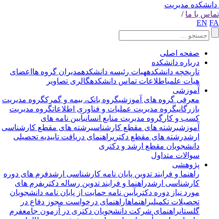
انشکده مدیریت
اس با ما
/
EN
F
صفحه اصلی
درباره دانشکده
تاریخچه دانشکده
هیات رئیسه دانشکده
مدیران گروه ها
اعضای
هیات علمی
اطلاعات تماس دانشکده
گالری تصاویر
آموزشی
معرفی گروه های آموزشی
گروه بانک، بیمه و گمرک
گروه مدیریت
بازرگانی
گروه مدیریت عملیات و فناوری اطلاعات
گروه مدیریت
کسب و کار
گروه مدیریت منابع انسانی
آیین نامه های
آموزشی
رشته های مقطع کارشناسی
رشته های مقطع کارشناسی
ارشد
رشته های مقطع دکتری
راهنمای دریافت تاییدیه تحصیلی
دانشجویان مقطع ارشد و دکتری
سوالات متداول
پژوهشی
راهنما و فرایند تدوین پایان نامه کارشناسی ارشد
فرم های دوره
کارشناسی ارشد
راهنما و فرایند تدوین رساله دکتری
فرم های
مورد نیاز دوره دکتری
آیین نامه حمایت از پایان نامه دانشجویان
تحصیلات تکمیلی
راهنماها
راهنمای درخواست مجوز دفاع در
گلستان
راهنمای شرکت دانشجویان دکتری در آزمون جامع
فرم