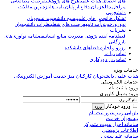
های اعضای هیأت علمی
طرح های پژوهشی
فرصت مطالعاتی
مراحل دفاع
زمان دفاع از پایان نامه ها
تازه‌ترین مقالات
دانشجویی
تشکل ها
انجمن های علمی
بسیج دانشجویی
دانشجویان
نوورود
خوش‌آمد نامه
فرصت های شغلی
نظرات دانشجویان
نشریات
فصلنامه آینده پژوهی مدیریت منابع انسانی
فصلنامه نوآوری‌های
بازرگانی
رزرو و اجاره فضاهای دانشکده
تماس با ما
تماس در دورکاری
مات ویژه
ات علمی
دانشجویان
کارکنان
میز خدمت
آموزش الکترونیکی
مات الکترونیکی
ود یا ثبت نام
ود به پنل کاربری
ورود خودکار
زیابی رمز عبور
ثبت نام
شخوان خدمت
مانه احراز هویت متمرکز
لاعات پژوهشی
مانه علم سنجی